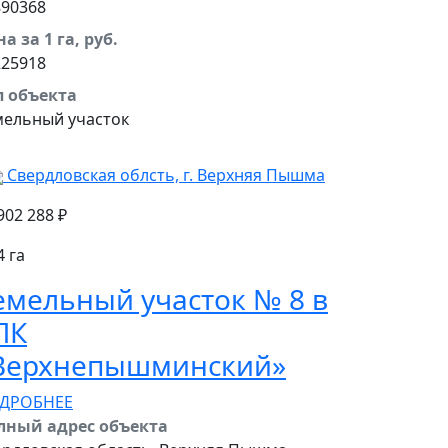
890368
а за 1 га, руб.
225918
п объекта
мельный участок
Свердловская облсть, г. Верхняя Пышма
902 288 ₽
4 га
емельный участок № 8 в
ПК
«Верхнепышминский»
ДРОБНЕЕ
лный адрес объекта