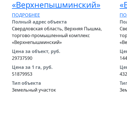
‭«Верхнепышминский»
‭
ПОДРОБНЕЕ
ПО
Полный адрес объекта
По
Свердловская область, Верхняя Пышма,
Св
торгово-промышленный комплекс
то
«Верхнепышминский»
«В
Цена за объект, руб.
Цен
29737590
14
Цена за 1 га, руб.
Цен
51879953
43
Тип объекта
Ти
Земельный участок
Зе