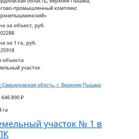
ердловская область, Верхняя Пышма,
ргово-промышленный комплекс
ерхнепышминский»
а за объект, руб.
902288
а за 1 га, руб.
225918
п объекта
мельный участок
Свердловская облсть, г. Верхняя Пышма
 646 890 ₽
4 га
емельный участок № 1 в
ПК