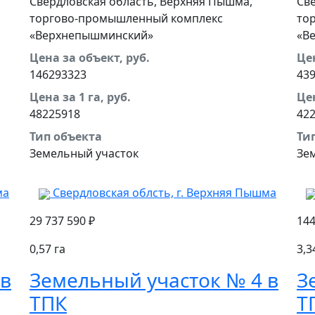
Свердловская область, Верхняя Пышма,
Св
торгово-промышленный комплекс
то
«Верхнепышминский»
«В
Цена за объект, руб.
Цен
146293323
43
Цена за 1 га, руб.
Цен
48225918
42
Тип объекта
Ти
Земельный участок
Зе
ма
Свердловская облсть, г. Верхняя Пышма
29 737 590 ₽
144
0,57 га
3,3
 в
Земельный участок № 4 в
З
ТПК
Т