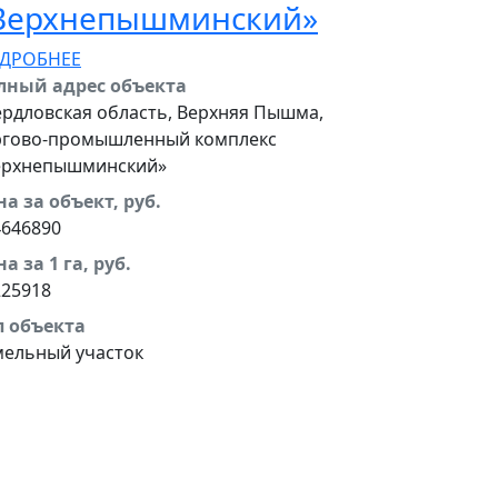
«Верхнепышминский»
ДРОБНЕЕ
лный адрес объекта
ердловская область, Верхняя Пышма,
ргово-промышленный комплекс
ерхнепышминский»
а за объект, руб.
4646890
а за 1 га, руб.
225918
п объекта
мельный участок