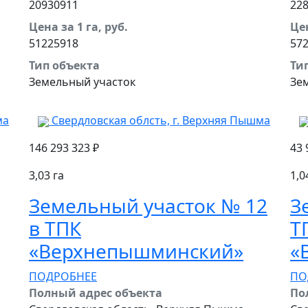
20930911
22
Цена за 1 га, руб.
Цен
51225918
57
Тип объекта
Ти
Земельный участок
Зе
ма
Свердловская облсть, г. Верхняя Пышма
146 293 323 ₽
43 
3,03 га
1,0
Земельный участок № 12
З
в ТПК
Т
‭«Верхнепышминский»
‭
ПОДРОБНЕЕ
ПО
Полный адрес объекта
По