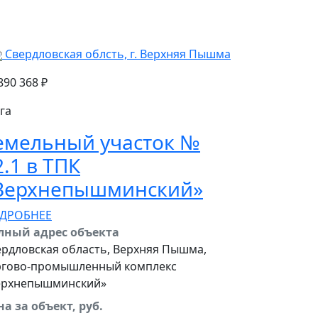
Свердловская облсть, г. Верхняя Пышма
890 368 ₽
 га
емельный участок №
2.1 в ТПК
«Верхнепышминский»
ДРОБНЕЕ
лный адрес объекта
ердловская область, Верхняя Пышма,
ргово-промышленный комплекс
ерхнепышминский»
а за объект, руб.