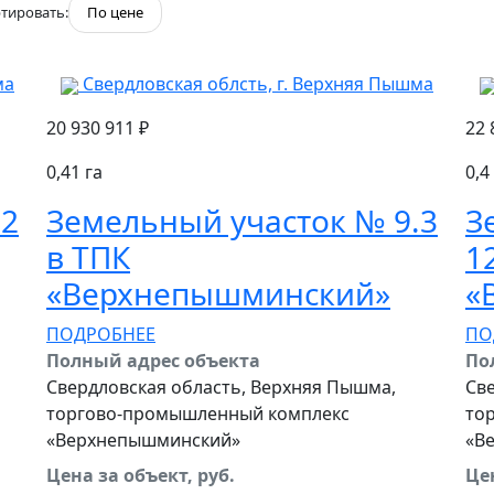
тировать:
По цене
ма
Свердловская облсть, г. Верхняя Пышма
20 930 911 ₽
22 
0,41 га
0,4
.2
Земельный участок № 9.3
З
в ТПК
1
‭«Верхнепышминский»
‭
ПОДРОБНЕЕ
ПО
Полный адрес объекта
По
Свердловская область, Верхняя Пышма,
Св
торгово-промышленный комплекс
то
«Верхнепышминский»
«В
Цена за объект, руб.
Цен