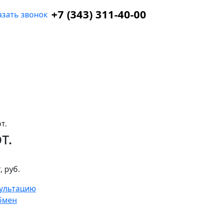
+7 (343) 311-40-00
азать звонок
т.
т.
, руб.
сультацию
бмен